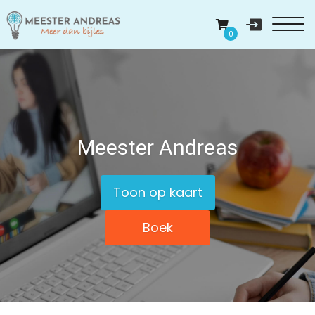
0
Meester Andreas
Toon op kaart
Boek